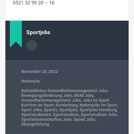
0521 32 99 20 – 16
Sportjobs
November 20, 2022
Nebenjob
Betriebliches Gesundheitsmanagement Jobs
,
Bewegungsförderung Jobs
,
BGM Jobs
,
Gesundheitsmanagement Jobs
,
Jobs im Sport
,
Karriere im Sport
,
Kursleitung
,
Nebenjobs im Sport
,
Sport Jobs
,
Sportis
,
Sportjobs
,
Sportjobs Hamburg
,
Sportstudenten
,
Sportstudium
,
Sportstudium Jobs
,
Sportwissenschaften Jobs
,
Spowi Jobs
,
Übungsleitung