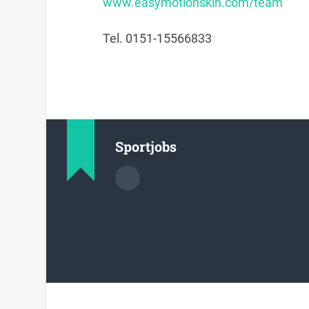
www.easymotionskin.com/team
Tel. 0151-15566833
Sportjobs