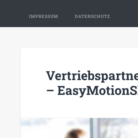
IMPRESSUM
DATENSCHUTZ
Vertriebspartn
– EasyMotionS