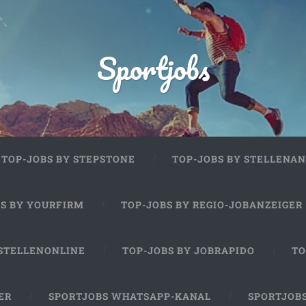
Sportjobs
TOP-JOBS BY STEPSTONE
TOP-JOBS BY STELLENAN
BS BY YOURFIRM
TOP-JOBS BY REGIO-JOBANZEIGER
 STELLENONLINE
TOP-JOBS BY JOBRAPIDO
TO
ER
SPORTJOBS WHATSAPP-KANAL
SPORTJOB