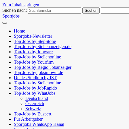
Zum Inhalt springen
Suchen nach:
Sportjobs
Home
Sportjobs-Newsletter
Top-Jobs by StepStone
Top-Jobs by Stellenanzeigen.de
Top-Jobs by Jobware
Top-Jobs by Stellenonline
Top-Jobs by Yourfirm
Top-Jobs by Regio-Jobanzeiger
Top-Jobs by jobsintown.de
Duales Studium by IST
Top-Jobs by Stellenonline
Top-Jobs by JobRapido
Top-Jobs by WhatJobs
Deutschland
Österreich
Schweiz
Top-Jobs by Euspert
Für Arbeitgeber
Sportjobs WhatsApp-Kanal