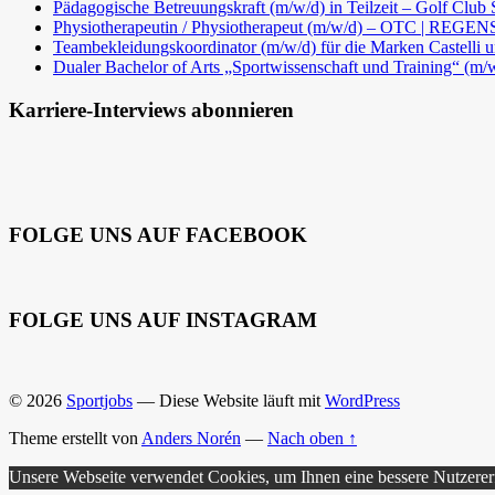
Pädagogische Betreuungskraft (m/w/d) in Teilzeit – Golf Club 
Physiotherapeutin / Physiotherapeut (m/w/d) – OTC | REG
Teambekleidungskoordinator (m/w/d) für die Marken Castelli
Dualer Bachelor of Arts „Sportwissenschaft und Training“ (m
Karriere-Interviews abonnieren
FOLGE UNS AUF FACEBOOK
FOLGE UNS AUF INSTAGRAM
© 2026
Sportjobs
— Diese Website läuft mit
WordPress
Theme erstellt von
Anders Norén
—
Nach oben ↑
Unsere Webseite verwendet Cookies, um Ihnen eine bessere Nutzere