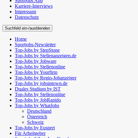
Sportjobs App
Karriere-Interviews
Impressum
Datenschutz
Suchfeld ein-/ausblenden
Home
Sportjobs-Newsletter
Top-Jobs by StepStone
Top-Jobs by Stellenanzeigen.de
Top-Jobs by Jobware
Top-Jobs by Stellenonline
Top-Jobs by Yourfirm
Top-Jobs by Regio-Jobanzeiger
Top-Jobs by jobsintown.de
Duales Studium by IST
Top-Jobs by Stellenonline
Top-Jobs by JobRapido
Top-Jobs by WhatJobs
Deutschland
Österreich
Schweiz
Top-Jobs by Euspert
Für Arbeitgeber