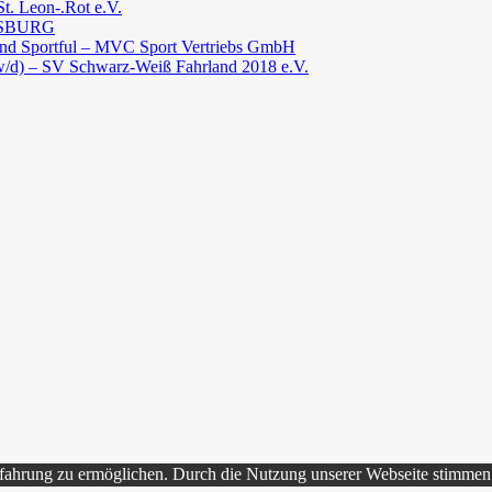
St. Leon-.Rot e.V.
ENSBURG
 und Sportful – MVC Sport Vertriebs GmbH
/w/d) – SV Schwarz-Weiß Fahrland 2018 e.V.
rfahrung zu ermöglichen. Durch die Nutzung unserer Webseite stimme