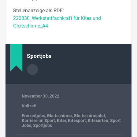
Stellenanzeige als PDF:
220830_Werkstattfachkraft für Kites und
Gleitschirme_A4
Sportjobs
November 30, 2022
Vollzeit
Freizeitjobs
,
Gleitschirme
,
Gleitschirmpilot
,
Karriere im Sport
,
Kiter
,
Kitesport
,
Kitesurfen
,
Sport
Jobs
,
Sportjobs