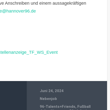
ive Anschreiben und einem aussagekräftigen
ule@hannover96.de
tellenanzeige_TF_WS_Event
Juni 24, 2024
Nebenjob
96-Talents+Friends
,
Fußball