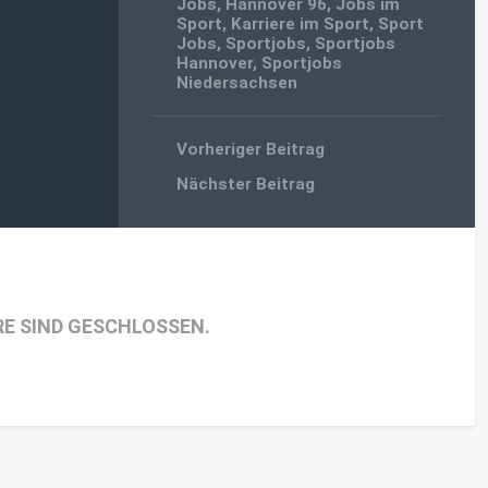
Jobs
,
Hannover 96
,
Jobs im
Sport
,
Karriere im Sport
,
Sport
Jobs
,
Sportjobs
,
Sportjobs
Hannover
,
Sportjobs
Niedersachsen
Vorheriger Beitrag
Nächster Beitrag
E SIND GESCHLOSSEN.