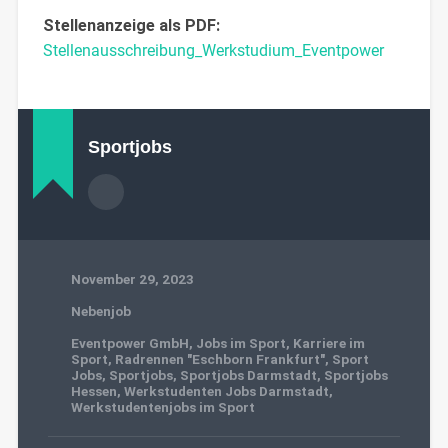
Stellenanzeige als PDF:
Stellenausschreibung_Werkstudium_Eventpower
Sportjobs
November 29, 2023
Nebenjob
Eventpower GmbH
,
Jobs im Sport
,
Karriere im
Sport
,
Radrennen "Eschborn Frankfurt"
,
Sport
Jobs
,
Sportjobs
,
Sportjobs Darmstadt
,
Sportjobs
Hessen
,
Werkstudenten Jobs Darmstadt
,
Werkstudentenjobs im Sport