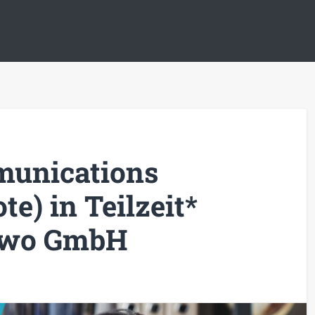
unications
e) in Teilzeit*
awo GmbH