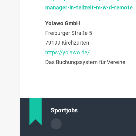
manager-in-teilzeit-m-w-d-remote
Yolawo GmbH
Freiburger Straße 5
79199 Kirchzarten
https://yolawo.de/
Das Buchungssystem für Vereine
Sportjobs