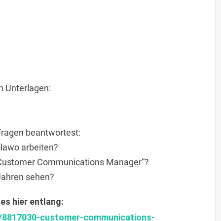
n Unterlagen:
Fragen beantwortest:
lawo arbeiten?
n „Customer Communications Manager“?
 Jahren sehen?
es hier entlang:
o/8817030-customer-communications-