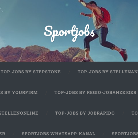
Sportjobs
TOP-JOBS BY STEPSTONE
TOP-JOBS BY STELLENAN
BS BY YOURFIRM
TOP-JOBS BY REGIO-JOBANZEIGER
 STELLENONLINE
TOP-JOBS BY JOBRAPIDO
TO
ER
SPORTJOBS WHATSAPP-KANAL
SPORTJOB