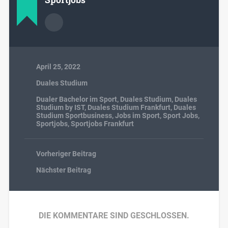
April 25, 2022
Duales Studium
Dualer Bachelor im Sport
,
Duales Studium
,
Duales
Studium by IST
,
Duales Studium Frankfurt
,
Duales
Studium Sportbusiness
,
Jobs im Sport
,
Sport Jobs
,
Sportjobs
,
Sportjobs Frankfurt
Vorheriger Beitrag
Nächster Beitrag
DIE KOMMENTARE SIND GESCHLOSSEN.