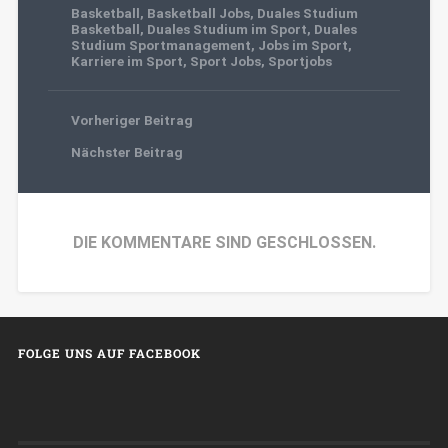
Basketball
,
Basketball Jobs
,
Duales Studium
Basketball
,
Duales Studium im Sport
,
Duales
Studium Sportmanagement
,
Jobs im Sport
,
Karriere im Sport
,
Sport Jobs
,
Sportjobs
Vorheriger Beitrag
Nächster Beitrag
DIE KOMMENTARE SIND GESCHLOSSEN.
FOLGE UNS AUF FACEBOOK