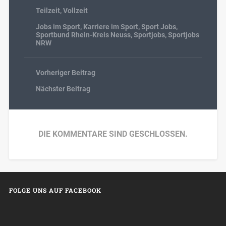
Teilzeit
,
Vollzeit
Jobs im Sport
,
Karriere im Sport
,
Sport Jobs
,
Sportbund Rhein-Kreis Neuss
,
Sportjobs
,
Sportjobs
NRW
Vorheriger Beitrag
Nächster Beitrag
DIE KOMMENTARE SIND GESCHLOSSEN.
FOLGE UNS AUF FACEBOOK