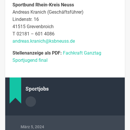
Sportbund Rhein-Kreis Neuss
Andreas Kranich (Geschäftsführer)
Lindenstr. 16
41515 Grevenbroich
T 02181 – 601 4086
andreas.kranich@ksbneuss.de
Stellenanzeige als PDF:
Fachkraft Ganztag
Sportjugend final
Sportjobs
März 5, 2024