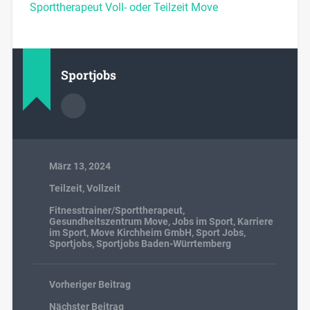
Sporttherapeut Voll- oder Teilzeit Move
Sportjobs
März 13, 2024
Teilzeit
,
Vollzeit
Fitnesstrainer/Sporttherapeut
,
Gesundheitszentrum Move
,
Jobs im Sport
,
Karriere
im Sport
,
Move Kirchheim GmbH
,
Sport Jobs
,
Sportjobs
,
Sportjobs Baden-Würrtemberg
Vorheriger Beitrag
Nächster Beitrag