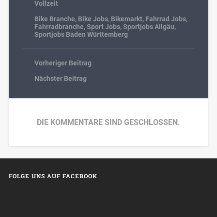
Vollzeit
Bike Branche
,
Bike Jobs
,
Bikemarkt
,
Fahrrad Jobs
,
Fahrradbranche
,
Sport Jobs
,
Sportjobs Allgäu
,
Sportjobs Baden Württemberg
Vorheriger Beitrag
Nächster Beitrag
DIE KOMMENTARE SIND GESCHLOSSEN.
FOLGE UNS AUF FACEBOOK