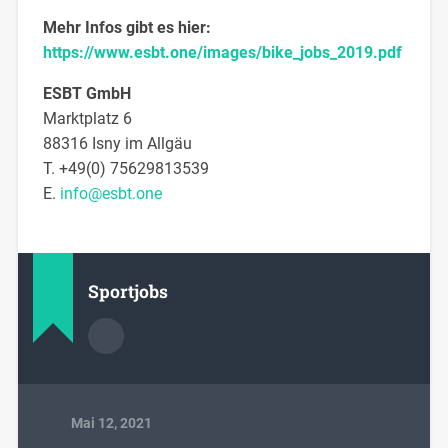
Mehr Infos gibt es hier:
https://www.esbt.one/images/bike_jobs_2019.pdf
ESBT GmbH
Marktplatz 6
88316 Isny im Allgäu
T. +49(0) 75629813539
E.
info@esbt.one
Sportjobs
Mai 12, 2021