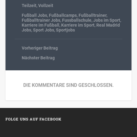
Teilzeit
,
Vollzeit
Fußball Jobs
,
Fußballcamps
,
Fußballtrainer
,
Fußballtrainer Jobs
,
Fussballschule
,
Jobs im Sport
,
Karriere im Fußball
,
Karriere im Sport
,
Real Madrid
Jobs
,
Sport Jobs
,
Sportjobs
Vorheriger Beitrag
Nächster Beitrag
DIE KOMMENTARE SIND GESCHLOSSEN.
FOLGE UNS AUF FACEBOOK