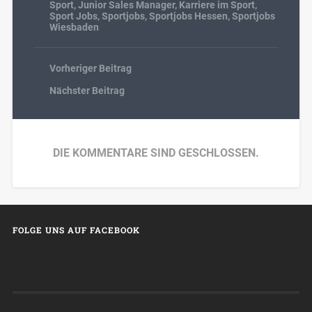
Sport
,
Junior Sales Manager
,
Karriere im Sport
,
Sport Jobs
,
Sportjobs
,
Sportjobs Hessen
,
Sportjobs
Wiesbaden
Vorheriger Beitrag
Nächster Beitrag
DIE KOMMENTARE SIND GESCHLOSSEN.
FOLGE UNS AUF FACEBOOK