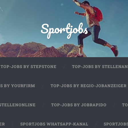
Sportjobs
TOP-JOBS BY STEPSTONE
TOP-JOBS BY STELLENAN
BS BY YOURFIRM
TOP-JOBS BY REGIO-JOBANZEIGER
 STELLENONLINE
TOP-JOBS BY JOBRAPIDO
TO
ER
SPORTJOBS WHATSAPP-KANAL
SPORTJOB