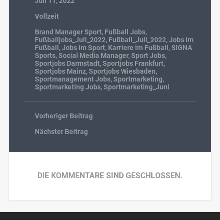
Juli 11, 2022
Vollzeit
Brand Manager Sport
,
Fußball Jobs
,
Fußballjobs_Juli_2022
,
Fußball_Juli_2022
,
Jobs im
Fußball
,
Jobs im Sport
,
Karriere im Fußball
,
SIGNA
Sports
,
Social Media Manager
,
Sport Jobs
,
Sportjobs Darmstadt
,
Sportjobs Frankfurt
,
Sportjobs Mainz
,
Sportjobs Wiesbaden
,
Sportmanagement Jobs
,
Sportmarketing
,
Sportmarketing Jobs
,
Sportmarketing_Juni
Vorheriger Beitrag
Nächster Beitrag
DIE KOMMENTARE SIND GESCHLOSSEN.