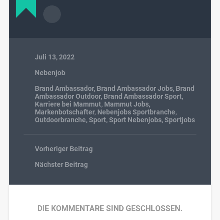
Juli 13, 2022
Nebenjob
Brand Ambassador
,
Brand Ambassador Jobs
,
Brand
Ambassador Outdoor
,
Brand Ambassador Sport
,
Karriere bei Mammut
,
Mammut Jobs
,
Markenbotschafter
,
Nebenjobs Sportbranche
,
Outdoorbranche
,
Sport
,
Sport Nebenjobs
,
Sportjobs
Vorheriger Beitrag
Nächster Beitrag
DIE KOMMENTARE SIND GESCHLOSSEN.