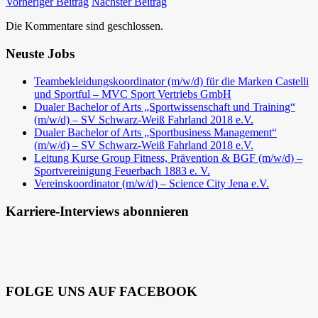
Vorheriger Beitrag
Nächster Beitrag
Die Kommentare sind geschlossen.
Neuste Jobs
Teambekleidungskoordinator (m/w/d) für die Marken Castelli
und Sportful – MVC Sport Vertriebs GmbH
Dualer Bachelor of Arts „Sportwissenschaft und Training“
(m/w/d) – SV Schwarz-Weiß Fahrland 2018 e.V.
Dualer Bachelor of Arts „Sportbusiness Management“
(m/w/d) – SV Schwarz-Weiß Fahrland 2018 e.V.
Leitung Kurse Group Fitness, Prävention & BGF (m/w/d) –
Sportvereinigung Feuerbach 1883 e. V.
Vereinskoordinator (m/w/d) – Science City Jena e.V.
Karriere-Interviews abonnieren
FOLGE UNS AUF FACEBOOK