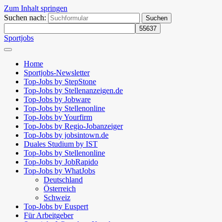
Zum Inhalt springen
Suchen nach:
Sportjobs
Home
Sportjobs-Newsletter
Top-Jobs by StepStone
Top-Jobs by Stellenanzeigen.de
Top-Jobs by Jobware
Top-Jobs by Stellenonline
Top-Jobs by Yourfirm
Top-Jobs by Regio-Jobanzeiger
Top-Jobs by jobsintown.de
Duales Studium by IST
Top-Jobs by Stellenonline
Top-Jobs by JobRapido
Top-Jobs by WhatJobs
Deutschland
Österreich
Schweiz
Top-Jobs by Euspert
Für Arbeitgeber