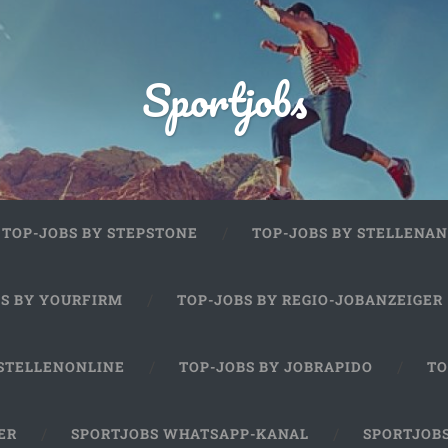
Sportjobs
TOP-JOBS BY STEPSTONE
TOP-JOBS BY STELLENAN
BS BY YOURFIRM
TOP-JOBS BY REGIO-JOBANZEIGER
 STELLENONLINE
TOP-JOBS BY JOBRAPIDO
TO
ER
SPORTJOBS WHATSAPP-KANAL
SPORTJOB