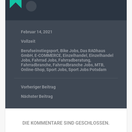
Februar 14, 2021
Vollzeit
Berufseinstiegsport
,
Bike Jobs
,
Das RADhaus
GmbH
,
E-COMMERCE
,
Einzelhandel
,
Einzelhandel
Jobs
,
Fahrrad Jobs
,
Fahrradberatung
,
Fahrradbranche
,
Fahrradbranche Jobs
,
MTB
,
Online-Shop
,
Sport Jobs
,
Sport Jobs Potsdam
Vorheriger Beitrag
Nächster Beitrag
DIE KOMMENTARE SIND GESCHLOSSEN.