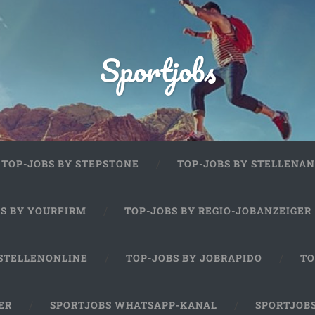
Sportjobs
TOP-JOBS BY STEPSTONE
TOP-JOBS BY STELLENAN
BS BY YOURFIRM
TOP-JOBS BY REGIO-JOBANZEIGER
 STELLENONLINE
TOP-JOBS BY JOBRAPIDO
TO
ER
SPORTJOBS WHATSAPP-KANAL
SPORTJOB