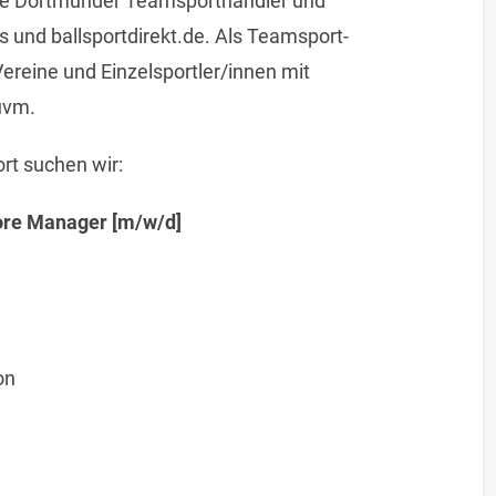
ößte Dortmunder Teamsporthändler und
 und ballsportdirekt.de. Als Teamsport-
ereine und Einzelsportler/innen mit
uvm.
rt suchen wir:
tore Manager [m/w/d]
on