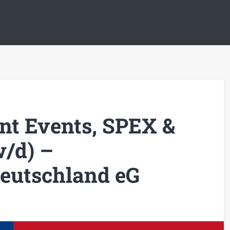
ant Events, SPEX &
/d) –
utschland eG