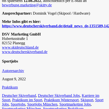
bis spätestens
12.08.2022
, ausschließlich per E-Mail an
bewerbung.marketing@skitty.de
Ansprechpartner:
Dominik Vogel (Skipool / Hardware)
Mehr Infos gibt es hier:
https://www.deutscherskiverband.de/detail_news_de,1351589,142
DSV Marketing GmbH
Hubertusstraße 1
82152 Planegg
www.skideutschland.de
www.deutscherskiverband.de
Sportjobs
Autorenarchiv
August 9, 2022
Praktikum
Deutscher Skiverband
,
Deutscher Skiverband Jobs
,
Karriere im
Sport
,
Praktikum im Sport
,
Praktikum Wintersport
,
Skisport
,
Sport
Jobs
,
Sportjobs
,
Sportjobs München
,
Sportmarketing Jobs
,
Sportmarketing München
,
Sportmarketing Praktikum
,