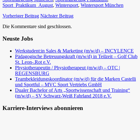
Sport_Praktikum_August
,
Wintersport
,
Wintersport München
Vorheriger Beitrag
Nächster Beitrag
Die Kommentare sind geschlossen.
Neuste Jobs
Werkstudent:in Sales & Marketing (m/w/d) – INCYLENCE
Pädagogische Betreuungskraft (m/w/d) in Teilzeit – Golf Club
St. Leon-.Rot e.V.
Physiotherapeutin / Physiotherapeut (m/w/d) – OTC |
REGENSBURG
Teambekleidungskoordinator (m/w/d) für die Marken Castelli
und Sportful – MVC Sport Vertriebs GmbH
Dualer Bachelor of Arts „Sportwissenschaft und Training“
(m/w/d) – SV Schwarz-Weiß Fahrland 2018 e.V.
Karriere-Interviews abonnieren