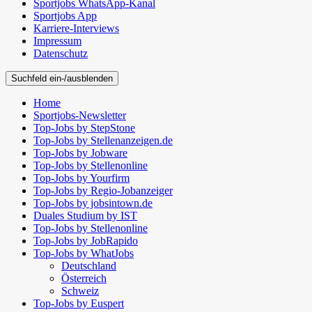
Sportjobs WhatsApp-Kanal
Sportjobs App
Karriere-Interviews
Impressum
Datenschutz
Suchfeld ein-/ausblenden
Home
Sportjobs-Newsletter
Top-Jobs by StepStone
Top-Jobs by Stellenanzeigen.de
Top-Jobs by Jobware
Top-Jobs by Stellenonline
Top-Jobs by Yourfirm
Top-Jobs by Regio-Jobanzeiger
Top-Jobs by jobsintown.de
Duales Studium by IST
Top-Jobs by Stellenonline
Top-Jobs by JobRapido
Top-Jobs by WhatJobs
Deutschland
Österreich
Schweiz
Top-Jobs by Euspert