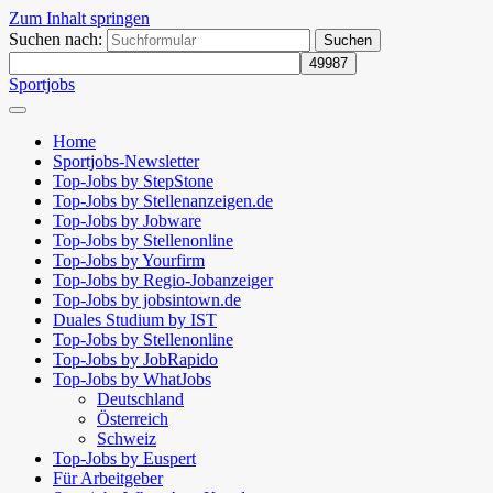
Zum Inhalt springen
Suchen nach:
Sportjobs
Home
Sportjobs-Newsletter
Top-Jobs by StepStone
Top-Jobs by Stellenanzeigen.de
Top-Jobs by Jobware
Top-Jobs by Stellenonline
Top-Jobs by Yourfirm
Top-Jobs by Regio-Jobanzeiger
Top-Jobs by jobsintown.de
Duales Studium by IST
Top-Jobs by Stellenonline
Top-Jobs by JobRapido
Top-Jobs by WhatJobs
Deutschland
Österreich
Schweiz
Top-Jobs by Euspert
Für Arbeitgeber