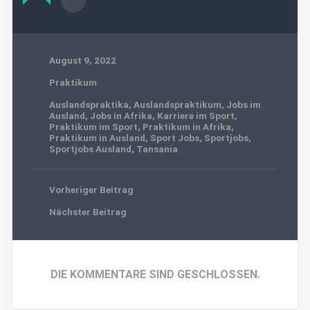
August 9, 2022
Praktikum
Auslandspraktika
,
Auslandspraktikum
,
Jobs im
Ausland
,
Jobs in Afrika
,
Karriere im Sport
,
Praktikum im Sport
,
Praktikum in Afrika
,
Praktikum in Ausland
,
Sport Jobs
,
Sportjobs
,
Sportjobs Ausland
,
Tansania
Vorheriger Beitrag
Nächster Beitrag
DIE KOMMENTARE SIND GESCHLOSSEN.