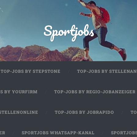
Sportjobs
TOP-JOBS BY STEPSTONE
TOP-JOBS BY STELLENAN
BS BY YOURFIRM
TOP-JOBS BY REGIO-JOBANZEIGER
 STELLENONLINE
TOP-JOBS BY JOBRAPIDO
TO
ER
SPORTJOBS WHATSAPP-KANAL
SPORTJOB