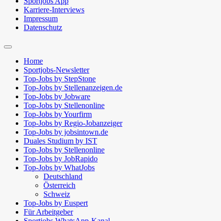
Sportjobs App
Karriere-Interviews
Impressum
Datenschutz
Suchfeld
ein-/ausblenden
Home
Sportjobs-Newsletter
Top-Jobs by StepStone
Top-Jobs by Stellenanzeigen.de
Top-Jobs by Jobware
Top-Jobs by Stellenonline
Top-Jobs by Yourfirm
Top-Jobs by Regio-Jobanzeiger
Top-Jobs by jobsintown.de
Duales Studium by IST
Top-Jobs by Stellenonline
Top-Jobs by JobRapido
Top-Jobs by WhatJobs
Deutschland
Österreich
Schweiz
Top-Jobs by Euspert
Für Arbeitgeber
Sportjobs WhatsApp-Kanal