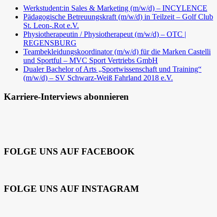
Werkstudent:in Sales & Marketing (m/w/d) – INCYLENCE
Pädagogische Betreuungskraft (m/w/d) in Teilzeit – Golf Club
St. Leon-.Rot e.V.
Physiotherapeutin / Physiotherapeut (m/w/d) – OTC |
REGENSBURG
Teambekleidungskoordinator (m/w/d) für die Marken Castelli
und Sportful – MVC Sport Vertriebs GmbH
Dualer Bachelor of Arts „Sportwissenschaft und Training“
(m/w/d) – SV Schwarz-Weiß Fahrland 2018 e.V.
Karriere-Interviews abonnieren
FOLGE UNS AUF FACEBOOK
FOLGE UNS AUF INSTAGRAM