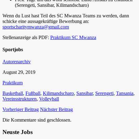
(Serengeti, Sansibar, Kilimandscharo)
Wenn du Lust hast Teil des SC Mwanza Teams zu werden, dann
schicke eine aussagekräftige Bewerbung an:
sportscharitymwanza@gmail.com
Stellenanzeige als PDF:
Praktikum SC Mwanza
Sportjobs
Autorenarchiv
August 29, 2019
Praktikum
Basketball
,
Fußball
,
Kilimandscharo
,
Sansibar
,
Serengeti
,
Tansania
,
Vereinsstrukturen
,
Volleyball
Vorheriger Beitrag
Nächster Beitrag
Die Kommentare sind geschlossen.
Neuste Jobs