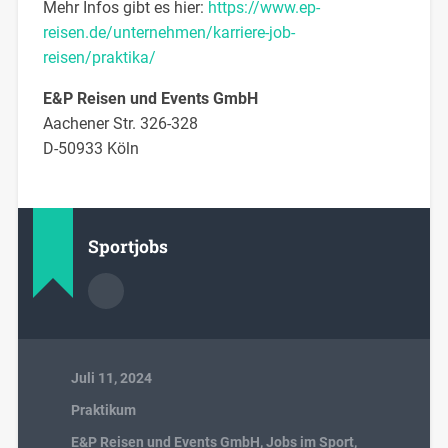
Mehr Infos gibt es hier:
https://www.ep-
reisen.de/unternehmen/karriere-job-
reisen/praktika/
E&P Reisen und Events GmbH
Aachener Str. 326-328
D-50933 Köln
Sportjobs
Juli 11, 2024
Praktikum
E&P Reisen und Events GmbH
,
Jobs im Sport
,