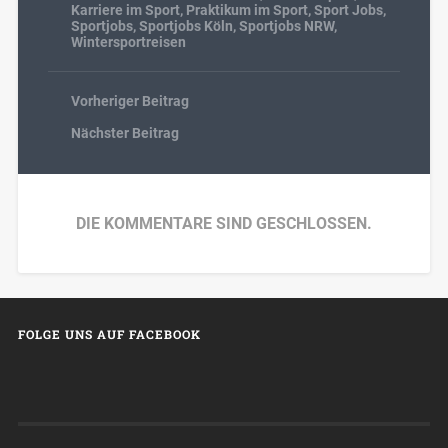
Karriere im Sport
,
Praktikum im Sport
,
Sport Jobs
,
Sportjobs
,
Sportjobs Köln
,
Sportjobs NRW
,
Wintersportreisen
Vorheriger Beitrag
Nächster Beitrag
DIE KOMMENTARE SIND GESCHLOSSEN.
FOLGE UNS AUF FACEBOOK