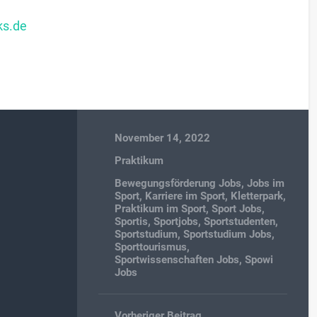
m
ks.de
November 14, 2022
Praktikum
Bewegungsförderung Jobs
,
Jobs im
Sport
,
Karriere im Sport
,
Kletterpark
,
Praktikum im Sport
,
Sport Jobs
,
Sportis
,
Sportjobs
,
Sportstudenten
,
Sportstudium
,
Sportstudium Jobs
,
Sporttourismus
,
Sportwissenschaften Jobs
,
Spowi
Jobs
Vorheriger Beitrag