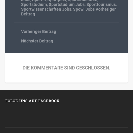
Sportstudium
,
Sportstudium Jobs
,
Sporttourismus
,
Sportwissenschaften Jobs
,
Spowi Jobs Vorheriger
Beitrag
Vorheriger Beitrag
Nächster Beitrag
DIE KOMMENTARE SIND GESCHLOSSEN.
FOLGE UNS AUF FACEBOOK