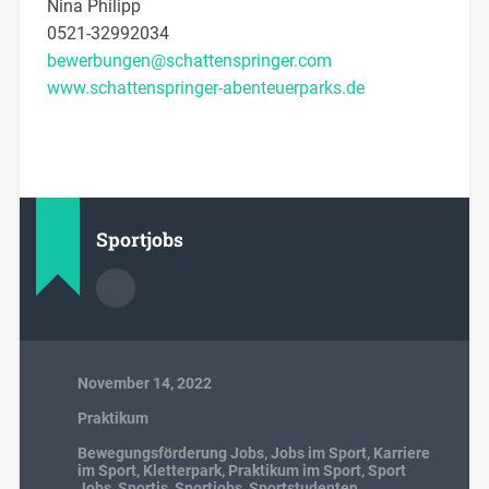
Nina Philipp
0521-32992034
bewerbungen@schattenspringer.com
www.schattenspringer-abenteuerparks.de
Sportjobs
November 14, 2022
Praktikum
Bewegungsförderung Jobs
,
Jobs im Sport
,
Karriere
im Sport
,
Kletterpark
,
Praktikum im Sport
,
Sport
Jobs
,
Sportis
,
Sportjobs
,
Sportstudenten
,