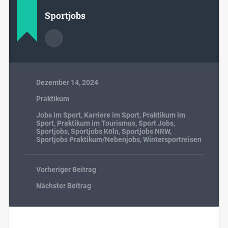
Sportjobs
Dezember 14, 2024
Praktikum
Jobs im Sport
,
Karriere im Sport
,
Praktikum im
Sport
,
Praktikum im Tourismus
,
Sport Jobs
,
Sportjobs
,
Sportjobs Köln
,
Sportjobs NRW
,
Sportjobs Praktikum/Nebenjobs
,
Wintersportreisen
Vorheriger Beitrag
Nächster Beitrag