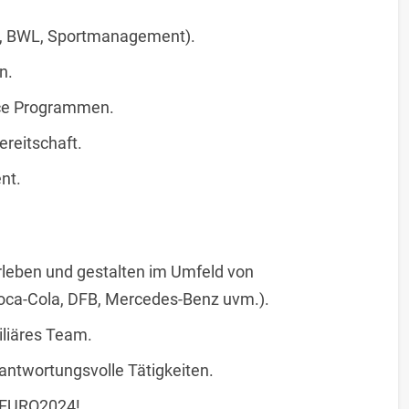
g, BWL, Sportmanagement).
n.
ice Programmen.
ereitschaft.
nt.
eben und gestalten im Umfeld von
Coca-Cola, DFB, Mercedes-Benz uvm.).
iliäres Team.
rantwortungsvolle Tätigkeiten.
r EURO2024!