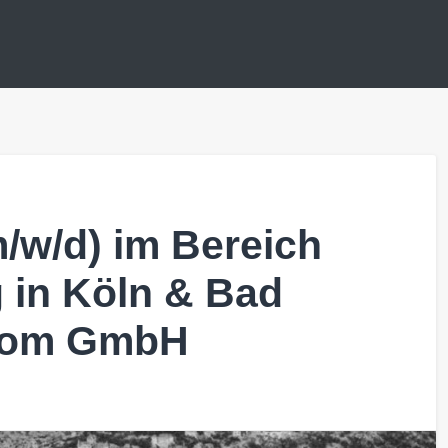
m/w/d) im Bereich
 in Köln & Bad
com GmbH