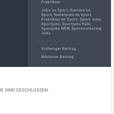
Praktikum
Jobs im Sport
,
Karriere im
Sport
,
Nebenjobs im Sport
,
Praktikum im Sport
,
Sport Jobs
,
Sportjobs
,
Sportjobs Köln
,
Sportjobs NRW
,
Sportmarketing
Jobs
Vorheriger Beitrag
Nächster Beitrag
E SIND GESCHLOSSEN.