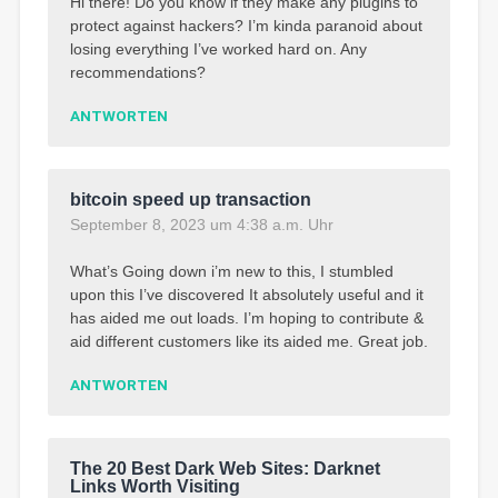
Hi there! Do you know if they make any plugins to
protect against hackers? I’m kinda paranoid about
losing everything I’ve worked hard on. Any
recommendations?
ANTWORTEN
bitcoin speed up transaction
September 8, 2023 um 4:38 a.m. Uhr
What’s Going down i’m new to this, I stumbled
upon this I’ve discovered It absolutely useful and it
has aided me out loads. I’m hoping to contribute &
aid different customers like its aided me. Great job.
ANTWORTEN
The 20 Best Dark Web Sites: Darknet
Links Worth Visiting