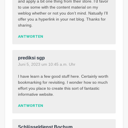
and apply a bit one thing from their store. I’d favor
to use some with the content material on my
weblog whether or not you don’t mind. Natually I’ll
offer you a hyperlink in your net blog. Thanks for
sharing.
ANTWORTEN
prediksi sgp
Juni 5, 2023 um 10:45 a.m. Uhr
I have learn a few good stuff here. Certainly worth
bookmarking for revisiting. I wonder how so much
effort you place to create this sort of fantastic
informative website.
ANTWORTEN
Schlüsseldienst Bochum