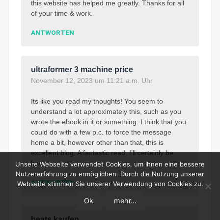
this website has helped me greatly. Thanks for all
of your time & work.
ANTWORTEN
ultraformer 3 machine price
November 12, 2023 um 11:21 a.m. Uhr
Its like you read my thoughts! You seem to
understand a lot approximately this, such as you
wrote the ebook in it or something. I think that you
could do with a few p.c. to force the message
home a bit, however other than that, this is
excellent blog. A fantastic read. I’ll certainly be
back.
Unsere Webseite verwendet Cookies, um Ihnen eine bessere
Nutzererfahrung zu ermöglichen. Durch die Nutzung unserer
ANTWORTEN
Webseite stimmen Sie unserer Verwendung von Cookies zu.
Ok
mehr...
beats kaufen