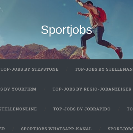
Sportjobs
TOP-JOBS BY STEPSTONE
TOP-JOBS BY STELLENAN
BS BY YOURFIRM
TOP-JOBS BY REGIO-JOBANZEIGER
 STELLENONLINE
TOP-JOBS BY JOBRAPIDO
TO
ER
SPORTJOBS WHATSAPP-KANAL
SPORTJOB