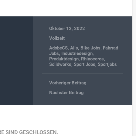
Oktober 12, 2022
Vollzeit
AdobeCS
,
Alis
,
Bike Jobs
,
Fahrrad
Jobs
,
Industriedesign
,
Produktdesign
,
Rhinoceros
,
Solidworks
,
Sport Jobs
,
Sportjobs
Vorheriger Beitrag
Nächster Beitrag
E SIND GESCHLOSSEN.