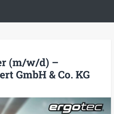
r (m/w/d) –
rt GmbH & Co. KG