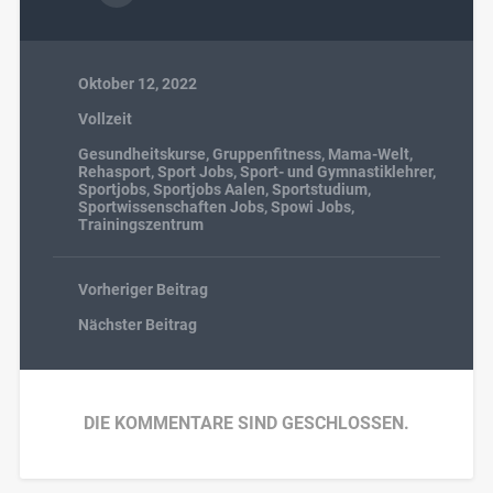
Oktober 12, 2022
Vollzeit
Gesundheitskurse
,
Gruppenfitness
,
Mama-Welt
,
Rehasport
,
Sport Jobs
,
Sport- und Gymnastiklehrer
,
Sportjobs
,
Sportjobs Aalen
,
Sportstudium
,
Sportwissenschaften Jobs
,
Spowi Jobs
,
Trainingszentrum
Vorheriger Beitrag
Nächster Beitrag
DIE KOMMENTARE SIND GESCHLOSSEN.