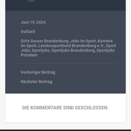
Juni 19, 2024
Vollzeit
Girls Soccer Brandenburg
,
Jobs im Sport
,
Karriere
im Sport
,
Landessportbund Brandenburg e.V.
,
Sport
Jobs
,
Sportjobs
,
Sportjobs Brandenburg
,
Sportjobs
Potsdam
Vorheriger Beitrag
Nächster Beitrag
DIE KOMMENTARE SIND GESCHLOSSEN.