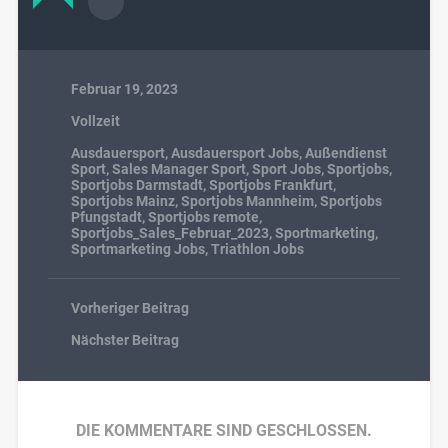
Februar 19, 2023
Vollzeit
Ausdauersport
,
Ausdauersport Jobs
,
Außendienst
Sport
,
Sales Manager Sport
,
Sport Jobs
,
Sportjobs
,
Sportjobs Darmstadt
,
Sportjobs Frankfurt
,
Sportjobs Mainz
,
Sportjobs Mannheim
,
Sportjobs
Pfungstadt
,
Sportjobs remote
,
Sportjobs_Sales_Februar_2023
,
Sportmarketing
,
Sportmarketing Jobs
,
Triathlon Jobs
Vorheriger Beitrag
Nächster Beitrag
DIE KOMMENTARE SIND GESCHLOSSEN.