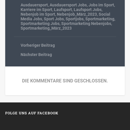
Ausdauersport
,
Ausdauersport Jobs
,
Jobs im Sport
,
Karriere im Sport
,
Laufsport
,
Laufsport Jobs
,
Nebenjob im Sport
,
Nebenjob_März_2023
,
Social
Media Jobs
,
Sport Jobs
,
Sportjobs
,
Sportmarketing
,
Sportmarketing Jobs
,
Sportmarketing Nebenjobs
,
Sportmarketing_März_2023
Vorheriger Beitrag
Nächster Beitrag
DIE KOMMENTARE SIND GESCHLOSSEN.
FOLGE UNS AUF FACEBOOK