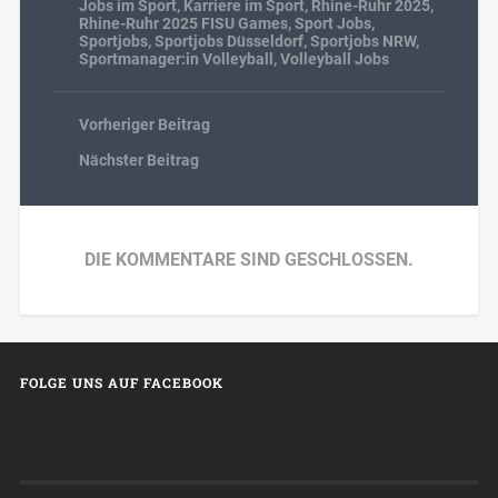
Jobs im Sport
,
Karriere im Sport
,
Rhine-Ruhr 2025
,
Rhine-Ruhr 2025 FISU Games
,
Sport Jobs
,
Sportjobs
,
Sportjobs Düsseldorf
,
Sportjobs NRW
,
Sportmanager:in Volleyball
,
Volleyball Jobs
Vorheriger Beitrag
Nächster Beitrag
DIE KOMMENTARE SIND GESCHLOSSEN.
FOLGE UNS AUF FACEBOOK