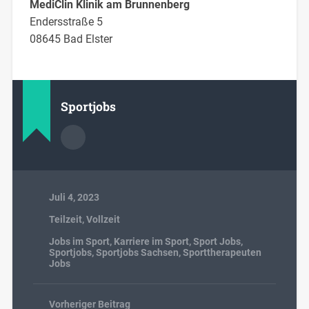
MediClin Klinik am Brunnenberg
Endersstraße 5
08645 Bad Elster
Sportjobs
Juli 4, 2023
Teilzeit
,
Vollzeit
Jobs im Sport
,
Karriere im Sport
,
Sport Jobs
,
Sportjobs
,
Sportjobs Sachsen
,
Sporttherapeuten
Jobs
Vorheriger Beitrag