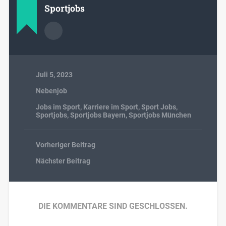
Sportjobs
Juli 5, 2023
Nebenjob
Jobs im Sport
,
Karriere im Sport
,
Sport Jobs
,
Sportjobs
,
Sportjobs Bayern
,
Sportjobs München
Vorheriger Beitrag
Nächster Beitrag
DIE KOMMENTARE SIND GESCHLOSSEN.