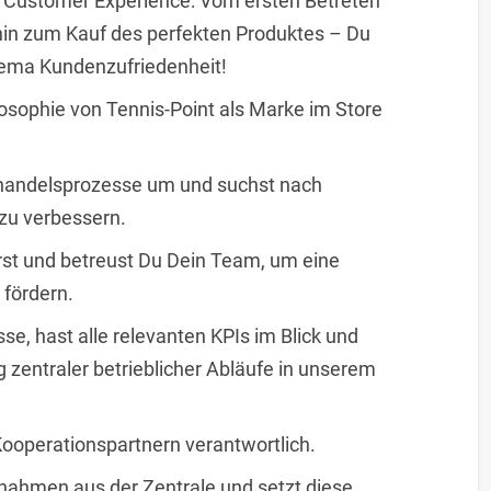
e Customer Experience: Vom ersten Betreten
 hin zum Kauf des perfekten Produktes – Du
hema Kundenzufriedenheit!
ilosophie von Tennis-Point als Marke im Store
elhandelsprozesse um und suchst nach
 zu verbessern.
erst und betreust Du Dein Team, um eine
 fördern.
e, hast alle relevanten KPIs im Blick und
g zentraler betrieblicher Abläufe in unserem
ooperationspartnern verantwortlich.
ahmen aus der Zentrale und setzt diese