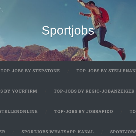
Sportjobs
TOP-JOBS BY STEPSTONE
TOP-JOBS BY STELLENAN
BS BY YOURFIRM
TOP-JOBS BY REGIO-JOBANZEIGER
 STELLENONLINE
TOP-JOBS BY JOBRAPIDO
TO
ER
SPORTJOBS WHATSAPP-KANAL
SPORTJOB