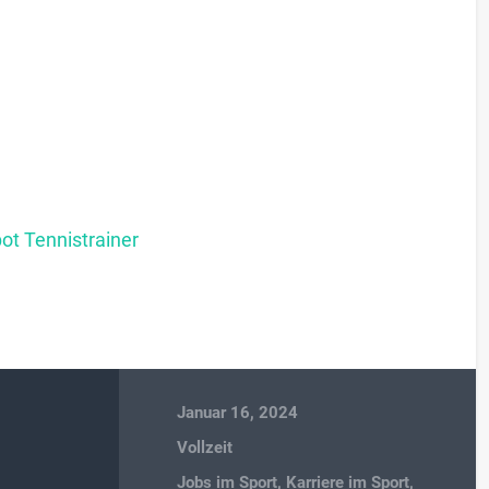
ot Tennistrainer
Januar 16, 2024
Vollzeit
Jobs im Sport
,
Karriere im Sport
,