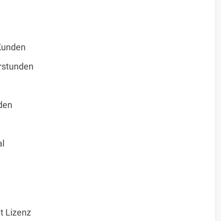
Kunden
erstunden
den
al
t Lizenz