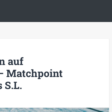
n auf
– Matchpoint
 S.L.