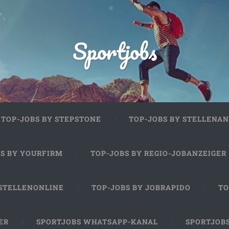
Sportjobs
TOP-JOBS BY STEPSTONE
TOP-JOBS BY STELLENAN
BS BY YOURFIRM
TOP-JOBS BY REGIO-JOBANZEIGER
 STELLENONLINE
TOP-JOBS BY JOBRAPIDO
TO
ER
SPORTJOBS WHATSAPP-KANAL
SPORTJOB