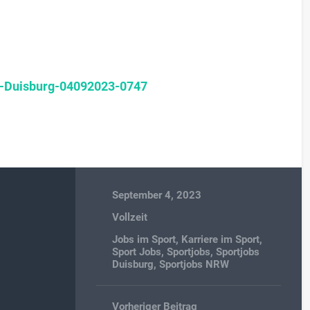
-Duisburg-04092023-0747
September 4, 2023
Vollzeit
Jobs im Sport
,
Karriere im Sport
,
Sport Jobs
,
Sportjobs
,
Sportjobs
Duisburg
,
Sportjobs NRW
Vorheriger Beitrag