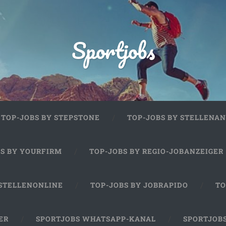
Sportjobs
TOP-JOBS BY STEPSTONE
TOP-JOBS BY STELLENAN
BS BY YOURFIRM
TOP-JOBS BY REGIO-JOBANZEIGER
 STELLENONLINE
TOP-JOBS BY JOBRAPIDO
TO
ER
SPORTJOBS WHATSAPP-KANAL
SPORTJOB