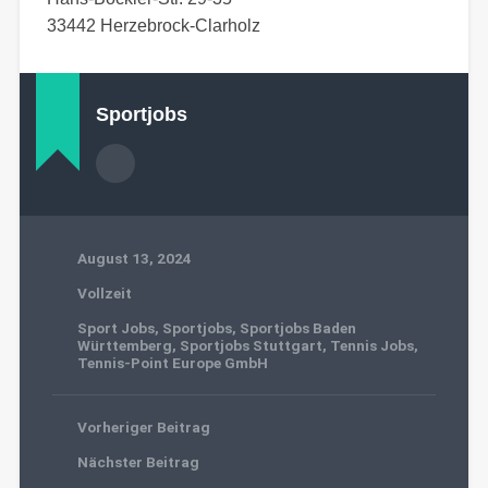
33442 Herzebrock-Clarholz
Sportjobs
August 13, 2024
Vollzeit
Sport Jobs
,
Sportjobs
,
Sportjobs Baden
Württemberg
,
Sportjobs Stuttgart
,
Tennis Jobs
,
Tennis-Point Europe GmbH
Vorheriger Beitrag
Nächster Beitrag