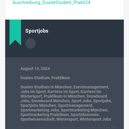
Auschreibung_DualerStudent_Prakti24
Sportjobs
August 13, 2024
Duales Studium
,
Praktikum
Duales Studium in München
,
Eventmanagement
,
Jobs im Sport
,
Karriere im Sport
,
Karriere im
Wintersport
,
Praktikum in München
,
Snowboard
Jobs
,
Snowboard München
,
Sport Jobs
,
Sportjobs
,
Sportjobs München
,
Sportmanagement
,
Sportmarketing Jobs
,
Sportmarketing München
,
Sportmarketing Praktikum
,
Sportökonomie
,
Sportwissenschaft
,
Wintersport
,
Wintersport Jobs