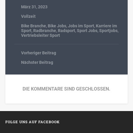
März 31, 2023
Vollzeit
Bike Branche
,
Bike Jobs
,
Jobs im Sport
,
Karriere im
Sport
,
Radbranche
,
Radsport
,
Sport Jobs
,
Sportjobs
,
Vertriebsleiter Sport
Vorheriger Beitrag
Nächster Beitrag
DIE KOMMENTARE SIND GESCHLOSSEN.
FOLGE UNS AUF FACEBOOK