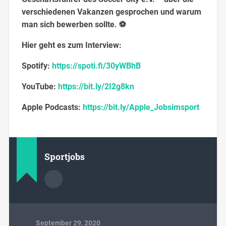
verschiedenen Vakanzen gesprochen und warum
man sich bewerben sollte. ⚽
Hier geht es zum Interview:
Spotify:
https://spoti.fi/30yWBhB
YouTube:
https://bit.ly/2I2g8kn
Apple Podcasts:
https://bit.ly/Apple_Jobsimsport
Sportjobs
September 29, 2020