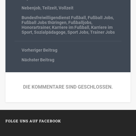
Nebenjob
,
Teilzeit
,
Vollzeit
Bundesfreiwilligendienst Fußball
,
Fußball Jobs
,
Fußball Jobs thüringen
,
Fußballjobs
,
Honorartrainer
,
Karriere im Fußball
,
Karriere im
Sport
,
Sozialpädagoge
,
Sport Jobs
,
Trainer Jobs
Vorheriger Beitrag
Nächster Beitrag
DIE KOMMENTARE SIND GESCHLOSSEN.
FOLGE UNS AUF FACEBOOK