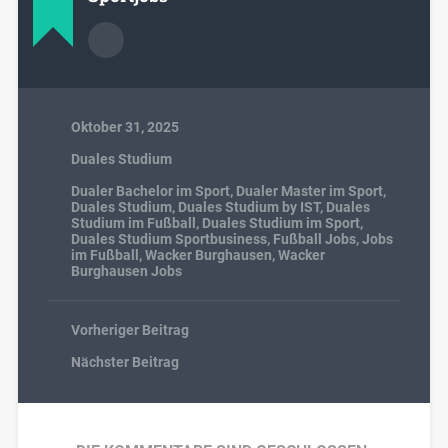
Oktober 31, 2025
Duales Studium
Dualer Bachelor im Sport
,
Dualer Master im Sport
,
Duales Studium
,
Duales Studium by IST
,
Duales
Studium im Fußball
,
Duales Studium im Sport
,
Duales Studium Sportbusiness
,
Fußball Jobs
,
Jobs
im Fußball
,
Wacker Burghausen
,
Wacker
Burghausen Jobs
Vorheriger Beitrag
Nächster Beitrag