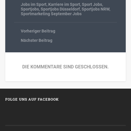
Jobs im Sport
,
Karriere im Sport
,
Sport Jobs
,
Sportjobs
,
Sportjobs Düsseldorf
,
Sportjobs NRW
,
Sportmarketing September Jobs
Vorheriger Beitrag
Nächster Beitrag
DIE KOMMENTARE SIND GESCHLOSSEN.
FOLGE UNS AUF FACEBOOK