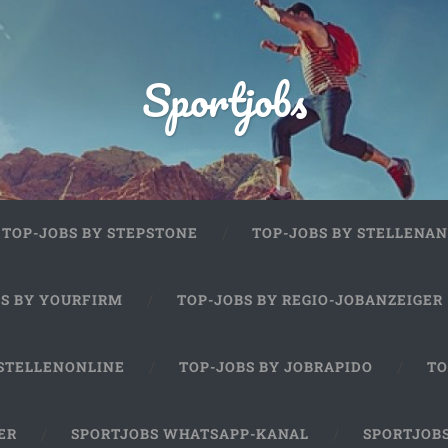
Sportjobs
TOP-JOBS BY STEPSTONE
TOP-JOBS BY STELLENAN
BS BY YOURFIRM
TOP-JOBS BY REGIO-JOBANZEIGER
 STELLENONLINE
TOP-JOBS BY JOBRAPIDO
TO
ER
SPORTJOBS WHATSAPP-KANAL
SPORTJOB