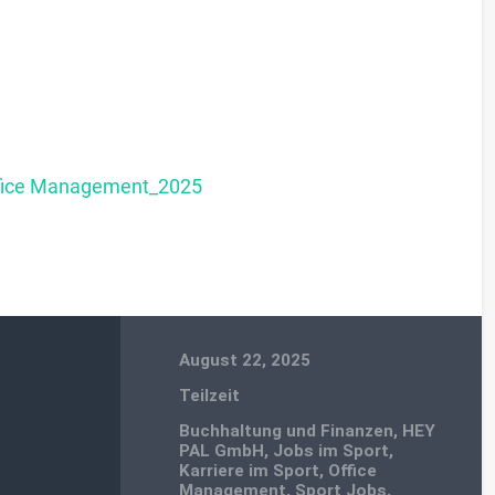
fice Management_2025
August 22, 2025
Teilzeit
Buchhaltung und Finanzen
,
HEY
PAL GmbH
,
Jobs im Sport
,
Karriere im Sport
,
Office
Management
,
Sport Jobs
,