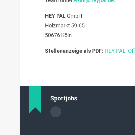
Team unter
work@heypal.de
.
HEY PAL
GmbH
Holzmarkt 59-65
50676 Köln
Stellenanzeige als PDF:
HEY PAL_Of
Sportjobs